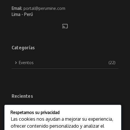
Email
: portal@perumine.com
Lima - Perú
Categorías
Eventos
(22)
Recientes
Ingemmet culmina exitosamente
1
Respetamos su privacidad
Jornada de Libre Denunciabilidad con
la recepción de 1662 petitorios
Las cookies nos ayudan a mejorar su experiencia,
mineros
ofrecer contenido personalizado y analizar el
agosto 4, 2026