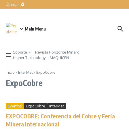
forma parte de nuestra manera de trabajar”
Últimas
Expomina Perú 2026
LIQUI MOLY exhibe las soluciones para el taller del mañana
en Automechanika
Rumbo a AndesMin 2026, Ayacucho – Perú
Main Menu
Soporte
Revista Horizonte Minero
Higher Technology
MAQUICEN
Inicio
/
InterMet
/
ExpoCobre
ExpoCobre
Eventos
ExpoCobre
InterMet
EXPOCOBRE: Conferencia del Cobre y Feria
Minera Internacional