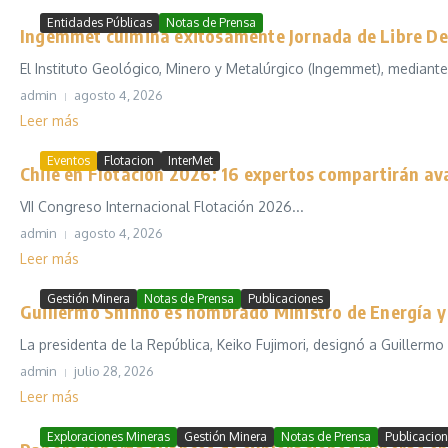
Entidades Públicas
Notas de Prensa
Ingemmet culmina exitosamente Jornada de Libre Den
El Instituto Geológico, Minero y Metalúrgico (Ingemmet), mediante
admin
agosto 4, 2026
Leer más
Eventos
Flotacion
InterMet
Chile en Flotación 2026: 16 expertos compartirán av
VII Congreso Internacional Flotación 2026...
admin
agosto 4, 2026
Leer más
Gestión Minera
Notas de Prensa
Publicaciones
Guillermo Shinno es nombrado Ministro de Energía y 
La presidenta de la República, Keiko Fujimori, designó a Guillermo
admin
julio 28, 2026
Leer más
Exploraciones Mineras
Gestión Minera
Notas de Prensa
Publicacio