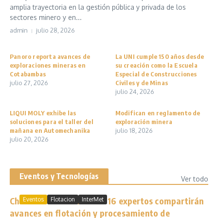
amplia trayectoria en la gestión pública y privada de los
sectores minero y en...
admin
julio 28, 2026
Panoro reporta avances de
La UNI cumple 150 años desde
exploraciones mineras en
su creación como la Escuela
Cotabambas
Especial de Construcciones
julio 27, 2026
Civiles y de Minas
julio 24, 2026
LIQUI MOLY exhibe las
Modifican en reglamento de
soluciones para el taller del
exploración minera
mañana en Automechanika
julio 18, 2026
julio 20, 2026
Eventos y Tecnologías
Ver todo
Chile en Flotación 2026: 16 expertos compartirán
Eventos
Flotacion
InterMet
avances en flotación y procesamiento de