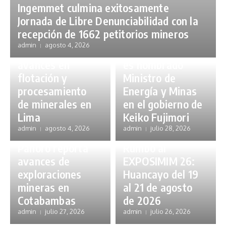
Ingemmet culmina exitosamente
Chile en
Gestión Minera
Jornada de Libre Denunciabilidad con la
Flotación 2026:
Notas de Prensa
recepción de 1662 petitorios mineros
Publicaciones
16 expertos
admin
agosto 4, 2026
compartirán
Guillermo Shinno
avances en
es nombrado
flotación y
Ministro de
procesamiento
Energía y Minas
de minerales en
Exploraciones Mineras
en el gobierno de
Gestión Minera
Lima
Keiko Fujimori
Notas de Prensa
Earth Institute & Otros
admin
agosto 4, 2026
admin
julio 28, 2026
Publicaciones
Eventos
Regionales
Panoro reporta
Rumbo al
avances de
EXPOSIMIM 26:
exploraciones
Huancayo del 19
mineras en
al 21 de agosto
Cotabambas
de 2026
admin
julio 27, 2026
admin
julio 26, 2026