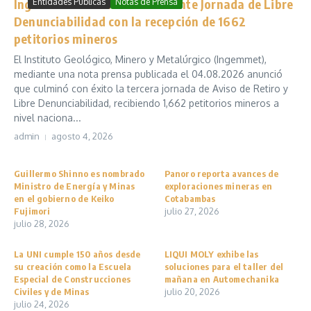
Ingemmet culmina exitosamente Jornada de Libre
Entidades Públicas
Notas de Prensa
Denunciabilidad con la recepción de 1662
petitorios mineros
El Instituto Geológico, Minero y Metalúrgico (Ingemmet),
mediante una nota prensa publicada el 04.08.2026 anunció
que culminó con éxito la tercera jornada de Aviso de Retiro y
Libre Denunciabilidad, recibiendo 1,662 petitorios mineros a
nivel naciona...
admin
agosto 4, 2026
Guillermo Shinno es nombrado
Panoro reporta avances de
Ministro de Energía y Minas
exploraciones mineras en
en el gobierno de Keiko
Cotabambas
Fujimori
julio 27, 2026
julio 28, 2026
La UNI cumple 150 años desde
LIQUI MOLY exhibe las
su creación como la Escuela
soluciones para el taller del
Especial de Construcciones
mañana en Automechanika
Civiles y de Minas
julio 20, 2026
julio 24, 2026