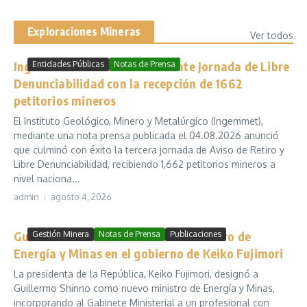
Exploraciones Mineras
Ver todos
Ingemmet culmina exitosamente Jornada de Libre
Entidades Públicas
Notas de Prensa
Denunciabilidad con la recepción de 1662
petitorios mineros
El Instituto Geológico, Minero y Metalúrgico (Ingemmet),
mediante una nota prensa publicada el 04.08.2026 anunció
que culminó con éxito la tercera jornada de Aviso de Retiro y
Libre Denunciabilidad, recibiendo 1,662 petitorios mineros a
nivel naciona...
admin
agosto 4, 2026
Guillermo Shinno es nombrado Ministro de
Gestión Minera
Notas de Prensa
Publicaciones
Energía y Minas en el gobierno de Keiko Fujimori
La presidenta de la República, Keiko Fujimori, designó a
Guillermo Shinno como nuevo ministro de Energía y Minas,
incorporando al Gabinete Ministerial a un profesional con