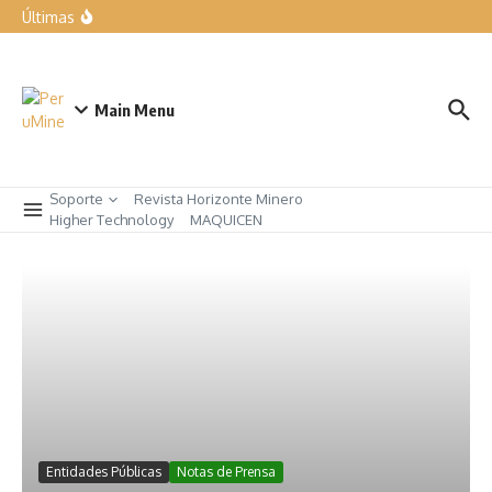
forma parte de nuestra manera de trabajar”
Últimas
Expomina Perú 2026
LIQUI MOLY exhibe las soluciones para el taller del mañana
en Automechanika
Rumbo a AndesMin 2026, Ayacucho – Perú
Main Menu
Soporte
Revista Horizonte Minero
Higher Technology
MAQUICEN
Eventos
Flotacion
Entidades Públicas
Notas de Prensa
InterMet