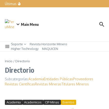
forma parte de nuestra manera de trabajar”
Últimas
Expomina Perú 2026
LIQUI MOLY exhibe las soluciones para el taller del mañana
en Automechanika
Rumbo a AndesMin 2026, Ayacucho – Perú
Main Menu
Soporte
Revista Horizonte Minero
Higher Technology
MAQUICEN
Inicio
/
Directorio
Directorio
Subcategorías:
Academia
Entidades Públicas
Proveedores
Revistas Científicas
Revistas Mineras
Titulares Mineros
Academia
Academicos
CIP-Minas
Eventos