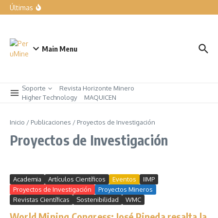
forma parte de nuestra manera de trabajar”
Últimas
Expomina Perú 2026
LIQUI MOLY exhibe las soluciones para el taller del mañana
en Automechanika
Rumbo a AndesMin 2026, Ayacucho – Perú
Main Menu
Soporte
Revista Horizonte Minero
Higher Technology
MAQUICEN
Inicio
/
Publicaciones
/
Proyectos de Investigación
Proyectos de Investigación
Academia
Artículos Científicos
Eventos
IIMP
Proyectos de Investigación
Proyectos Mineros
Revistas Científicas
Sostenibilidad
WMC
World Mining Congress: José Pineda resalta la