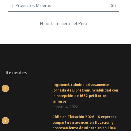
Proyectos Mineros
(6)
El portal minero del Perú
Recientes
Ingemmet culmina exitosamente
1
Jornada de Libre Denunciabilidad con
la recepción de 1662 petitorios
mineros
agosto 4, 2026
Chile en Flotación 2026: 16 expertos
2
compartirán avances en flotación y
procesamiento de minerales en Lima