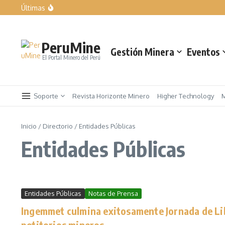
Últimas
Expomina Perú 2026
LIQUI MOLY exhibe las soluciones para el taller del mañan
Rumbo a AndesMin 2026, Ayacucho – Perú
PeruMine
Gestión Minera
Eventos
El Portal Minero del Perú
Soporte
Revista Horizonte Minero
Higher Technology
Inicio
/
Directorio
/
Entidades Públicas
Entidades Públicas
Entidades Públicas
Notas de Prensa
Ingemmet culmina exitosamente Jornada de Lib
petitorios mineros