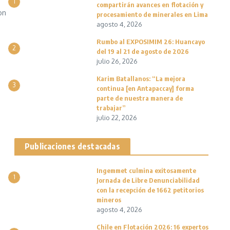
1
compartirán avances en flotación y
on
procesamiento de minerales en Lima
agosto 4, 2026
Rumbo al EXPOSIMIM 26: Huancayo
2
del 19 al 21 de agosto de 2026
julio 26, 2026
Karim Batallanos: “La mejora
3
continua [en Antapaccay] forma
parte de nuestra manera de
trabajar”
julio 22, 2026
Publicaciones destacadas
Ingemmet culmina exitosamente
1
Jornada de Libre Denunciabilidad
con la recepción de 1662 petitorios
mineros
agosto 4, 2026
Chile en Flotación 2026: 16 expertos