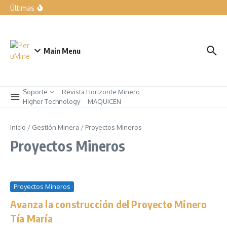
forma parte de nuestra manera de trabajar”
Últimas
Expomina Perú 2026
LIQUI MOLY exhibe las soluciones para el taller del mañana
en Automechanika
Rumbo a AndesMin 2026, Ayacucho – Perú
Main Menu
Soporte
Revista Horizonte Minero
Higher Technology
MAQUICEN
Inicio
/
Gestión Minera
/
Proyectos Mineros
Proyectos Mineros
Proyectos Mineros
Avanza la construcción del Proyecto Minero
Tía María