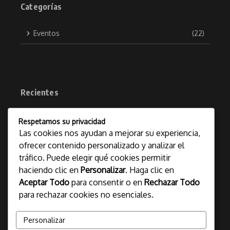
Categorías
Eventos
(22)
Recientes
Ingemmet culmina exitosamente
1
Respetamos su privacidad
Jornada de Libre Denunciabilidad con
la recepción de 1662 petitorios
Las cookies nos ayudan a mejorar su experiencia,
mineros
ofrecer contenido personalizado y analizar el
agosto 4, 2026
tráfico. Puede elegir qué cookies permitir
Chile en Flotación 2026: 16 expertos
haciendo clic en
Personalizar
. Haga clic en
2
compartirán avances en flotación y
Aceptar Todo
para consentir o en
Rechazar Todo
procesamiento de minerales en Lima
para rechazar cookies no esenciales.
agosto 4, 2026
Guillermo Shinno es nombrado
3
Personalizar
Ministro de Energía y Minas en el