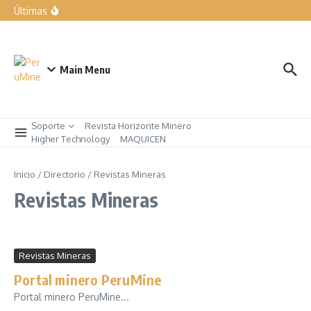
forma parte de nuestra manera de trabajar”
Últimas
Expomina Perú 2026
LIQUI MOLY exhibe las soluciones para el taller del mañana
en Automechanika
Rumbo a AndesMin 2026, Ayacucho – Perú
Main Menu
Soporte
Revista Horizonte Minero
Higher Technology
MAQUICEN
Inicio
/
Directorio
/
Revistas Mineras
Revistas Mineras
Revistas Mineras
Portal minero PeruMine
Portal minero PeruMine...