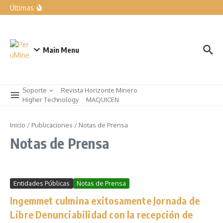
forma parte de nuestra manera de trabajar”
Últimas
Expomina Perú 2026
LIQUI MOLY exhibe las soluciones para el taller del mañana
en Automechanika
Rumbo a AndesMin 2026, Ayacucho – Perú
Main Menu
Soporte
Revista Horizonte Minero
Higher Technology
MAQUICEN
Inicio
/
Publicaciones
/
Notas de Prensa
Notas de Prensa
Entidades Públicas
Notas de Prensa
Ingemmet culmina exitosamente Jornada de
Libre Denunciabilidad con la recepción de