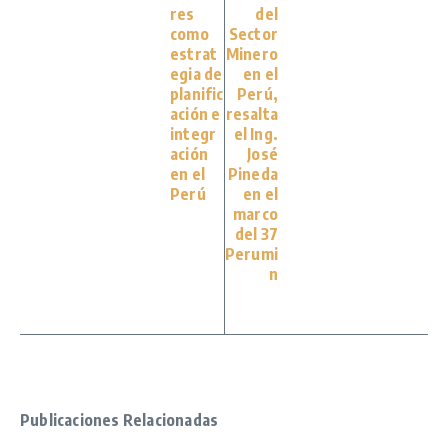
res
del
como
Sector
estrat
Minero
egia de
en el
planific
Perú,
ación e
resalta
integr
el Ing.
ación
José
en el
Pineda
Perú
en el
marco
del 37
Perumi
n
Publicaciones Relacionadas