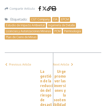
Compartir Artículo
Etiquetado:
CGT Company
EIA
EPCM
Estudio de Impacto Ambiental
Ingeniería de Detalle
Licencias y Autorizaciones Mineras
PCM
Permisología
Plan de Cierre de Minas
Previous Article
Next Article
La
Urge
gestió
promo
n de la
ver las
reducci
inversi
ón del
ones y
riesgo
la
de
sosten
desast
ibilidad