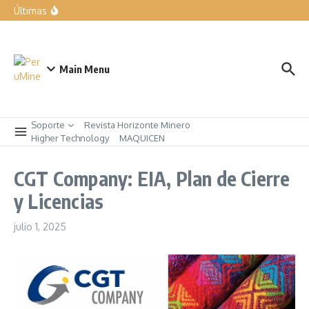
forma parte de nuestra manera de trabajar”
Últimas
Expomina Perú 2026
LIQUI MOLY exhibe las soluciones para el taller del mañana
en Automechanika
Rumbo a AndesMin 2026, Ayacucho – Perú
Main Menu
Soporte
Revista Horizonte Minero
Higher Technology
MAQUICEN
CGT Company: EIA, Plan de Cierre
y Licencias
julio 1, 2025