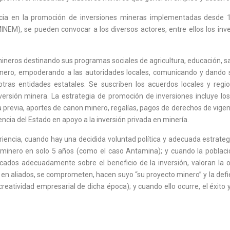
encia en la promoción de inversiones mineras implementadas desde 
EM), se pueden convocar a los diversos actores, entre ellos los invers
ineros destinando sus programas sociales de agricultura, educación, salu
inero, empoderando a las autoridades locales, comunicando y dando se
re otras entidades estatales. Se suscriben los acuerdos locales y reg
versión minera. La estrategia de promoción de inversiones incluye lo
previa, aportes de canon minero, regalías, pagos de derechos de vigen
ncia del Estado en apoyo a la inversión privada en minería.
riencia, cuando hay una decidida voluntad política y adecuada estrateg
inero en solo 5 años (como el caso Antamina); y cuando la población 
os adecuadamente sobre el beneficio de la inversión, valoran la op
 en aliados, se comprometen, hacen suyo “su proyecto minero” y la defie
tividad empresarial de dicha época); y cuando ello ocurre, el éxito y 