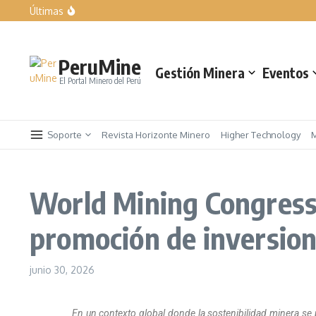
Últimas
Expomina Perú 2026
LIQUI MOLY exhibe las soluciones para el taller del mañan
Rumbo a AndesMin 2026, Ayacucho – Perú
PeruMine
Gestión Minera
Eventos
El Portal Minero del Perú
Soporte
Revista Horizonte Minero
Higher Technology
World Mining Congress:
promoción de inversion
junio 30, 2026
En un contexto global donde la sostenibilidad minera se 