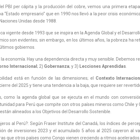
el PBI per cápita y la producción del cobre, vemos una primera etapa
 “Estado empresario” que en 1990 nos llevó a la peor crisis económica
e Naciones Unidas desde 1988.
ca vigente desde 1993 que se inspira en la Agenda Global y el Desarro
ómico son evidentes; sin embargo, en los últimos años, la pobreza ha 
 últimos gobiernos.
ce la economía. Hay una dependencia directa y muy sensible. Debemos re
orno Internacional
; 2)
Gobernanza
; y 3)
Lecciones Aprendidas
.
ibilidad está en función de las dimensiones; el
Contexto Internacion
erre del 2025 y tiene una tendencia a la baja, que requiere ser revertid
s, como la agenda global que se ejecuta en el mundo con conversión 
tunidad para Perú que compite con otros países mineros como Chile y Co
stán alineados a los Objetivos del Desarrollo Sostenible.
ros al Perú?: Según Fraser Institute del Canadá, los índices de percep
cción de inversiones 2023 y el acumulado 5 años al 2025 cayeron al va
ras que otros países como Congo vienen creciendo a ritmos acelerados