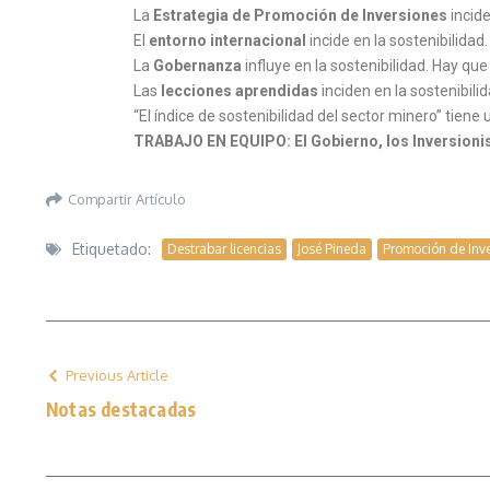
La
Estrategia de Promoción de Inversiones
incid
El
entorno internacional
incide en la sostenibil
La
Gobernanza
influye en la sostenibilidad. Hay 
Las
lecciones aprendidas
inciden en la sostenibil
“El índice de sostenibilidad del sector minero” tien
TRABAJO EN EQUIPO: El Gobierno, los Inversionis
Compartir Artículo
Etiquetado:
Destrabar licencias
José Pineda
Promoción de Inv
Previous Article
Notas destacadas