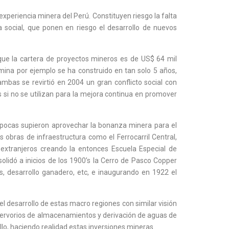
 experiencia minera del Perú. Constituyen riesgo la falta
a social, que ponen en riesgo el desarrollo de nuevos
ue la cartera de proyectos mineros es de US$ 64 mil
mina por ejemplo se ha construido en tan solo 5 años,
bas se revirtió en 2004 un gran conflicto social con
 si no se utilizan para la mejora continua en promover
 épocas supieron aprovechar la bonanza minera para el
s obras de infraestructura como el Ferrocarril Central,
s extranjeros creando la entonces Escuela Especial de
solidó a inicios de los 1900’s la Cerro de Pasco Copper
s, desarrollo ganadero, etc, e inaugurando en 1922 el
l desarrollo de estas macro regiones con similar visión
 reservorios de almacenamientos y derivación de aguas de
lo, haciendo realidad estas inversiones mineras.