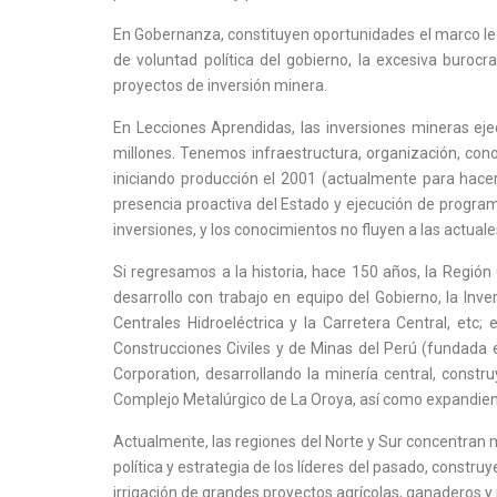
En Gobernanza, constituyen oportunidades el marco legal 
de voluntad política del gobierno, la excesiva buroc
proyectos de inversión minera.
En Lecciones Aprendidas, las inversiones mineras e
millones. Tenemos infraestructura, organización, con
iniciando producción el 2001 (actualmente para hace
presencia proactiva del Estado y ejecución de program
inversiones, y los conocimientos no fluyen a las actual
Si regresamos a la historia, hace 150 años, la Regió
desarrollo con trabajo en equipo del Gobierno, la Inve
Centrales Hidroeléctrica y la Carretera Central, etc
Construcciones Civiles y de Minas del Perú (fundada en
Corporation, desarrollando la minería central, const
Complejo Metalúrgico de La Oroya, así como expandiendo
Actualmente, las regiones del Norte y Sur concentran m
política y estrategia de los líderes del pasado, constr
irrigación de grandes proyectos agrícolas, ganaderos y