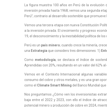
La figura muestra 100 años en Perú de la evolución d
inversión privada hasta 1968; vemos una segunda etapa
Perú”; contrario al desarrollo sostenible que promuev
Vemos una tercera etapa con nueva Constitución Políti
a la inversión privada. El crecimiento y progreso econ
19, el desconocimiento y la inestabilidad política de los
Perú es un
país minero
; cuando crece la minería, cre
una
Estrategia
que considers tres dimensiones: 1)
Ent
Como
metodología
, se destaca el índice de sosten
Aprendidas con 20%, resultando en un valor del 62% al ci
Vemos en el Contexto Internacional algunas variable
consumo del cobre y otros metales, y es una gran opor
como el
Climate Smart Mining
del Banco Mundial que e
Nos preguntamos ¿Cómo ven los inversionistas extranje
baja entre el 2022 y 2023, con ello el índice de atra
potencial minero y producción de cobre en 2024, mient