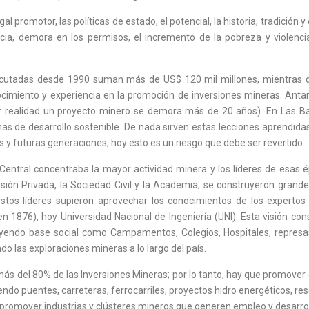
promotor, las políticas de estado, el potencial, la historia, tradición y
racia, demora en los permisos, el incremento de la pobreza y violenci
jecutadas desde 1990 suman más de US$ 120 mil millones, mientras q
ocimiento y experiencia en la promoción de inversiones mineras. Anta
r realidad un proyecto minero se demora más de 20 años). En Las Bam
as de desarrollo sostenible. De nada sirven estas lecciones aprendidas
es y futuras generaciones; hoy esto es un riesgo que debe ser revertido.
n Central concentraba la mayor actividad minera y los líderes de esas
rsión Privada, la Sociedad Civil y la Academia; se construyeron grande
; estos líderes supieron aprovechar los conocimientos de los experto
 1876), hoy Universidad Nacional de Ingeniería (UNI). Esta visión con
ruyendo base social como Campamentos, Colegios, Hospitales, represa
 las exploraciones mineras a lo largo del país.
ás del 80% de las Inversiones Mineras; por lo tanto, hay que promover e
uyendo puentes, carreteras, ferrocarriles, proyectos hidro energéticos,
 promover industrias y clústeres mineros que generen empleo y desarrol