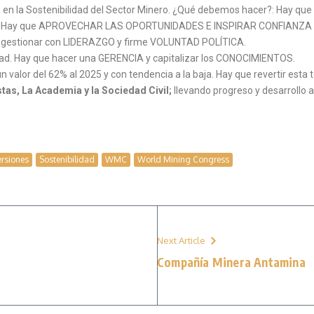
e en la Sostenibilidad del Sector Minero. ¿Qué debemos hacer?: Hay 
idad. Hay que APROVECHAR LAS OPORTUNIDADES E INSPIRAR CONFIANZA
que gestionar con LIDERAZGO y firme VOLUNTAD POLÍTICA.
idad. Hay que hacer una GERENCIA y capitalizar los CONOCIMIENTOS.
e un valor del 62% al 2025 y con tendencia a la baja. Hay que revertir es
tas, La Academia y la Sociedad Civil;
llevando progreso y desarrollo al
ersiones
Sostenibilidad
WMC
World Mining Congress
Next Article
Compañía Minera Antamina