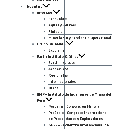
Estadisticas
Eventos
InterMet
ExpoCobre
Aguas y Relaves
Flotacion
Minería 5.0 y Excelencia Operacional
Grupo DIGAMMA
Expomina
Earth Institute & Otros
Earth Institute
Academicos
Regionales
Internacionales
Otros
IIMP – Instituto de Ingenieros de Minas del
Perú
Perumin – Convención Minera
ProExplo – Congreso Internacional
de Prospectores y Exploradores
GESS – Encuentro Internacional de