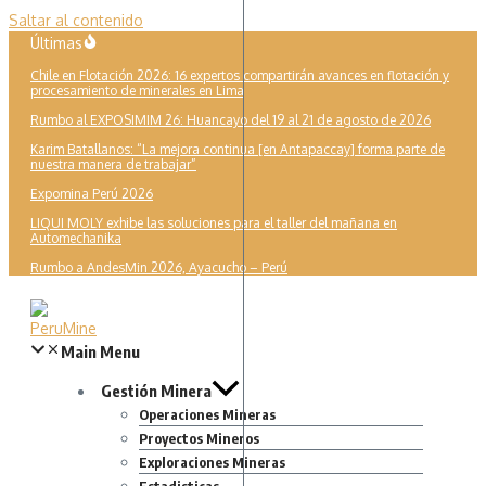
Saltar al contenido
Últimas
Chile en Flotación 2026: 16 expertos compartirán avances en flotación y
procesamiento de minerales en Lima
Rumbo al EXPOSIMIM 26: Huancayo del 19 al 21 de agosto de 2026
Karim Batallanos: “La mejora continua [en Antapaccay] forma parte de
nuestra manera de trabajar”
Expomina Perú 2026
LIQUI MOLY exhibe las soluciones para el taller del mañana en
Automechanika
Rumbo a AndesMin 2026, Ayacucho – Perú
Main Menu
Gestión Minera
Operaciones Mineras
Proyectos Mineros
Exploraciones Mineras