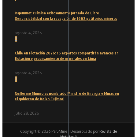
Ingemmet culmina exitosamente Jornada de Libre
Denunciabilidad con la recepción de 1662 petitorios mineros
agosto 4, 2026
2
Chile en Flotación 2026: 16 expertos compartirán avances en
flotación y procesamiento de minerales en Lima
agosto 4, 2026
3
Guillermo Shinno es nombrado Ministro de Energía y Minas en
el gobierno de Keiko Fujimori
julio 28, 2026
Copyright © 2026 PeruMine | Desarrollado por
Revista de
Noticias X