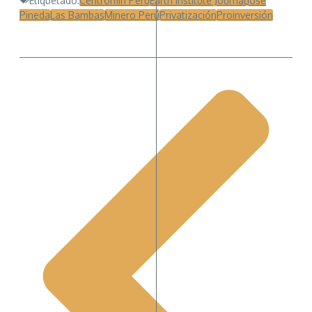
Etiquetado:
Centromín Perú
Earth Institute Journal
José
Pineda
Las Bambas
Minero Perú
Privatización
Proinversión